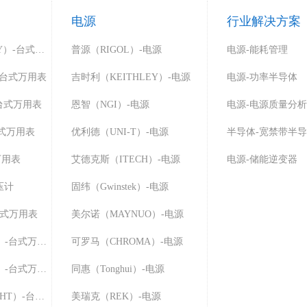
电源
行业解决方案
吉时利（KEITHLEY）-台式万用表
普源（RIGOL）-电源
电源-能耗管理
-台式万用表
吉时利（KEITHLEY）-电源
电源-功率半导体
-台式万用表
恩智（NGI）-电源
电源-电源质量分析
台式万用表
优利德（UNI-T）-电源
半导体-宽禁带半
万用表
艾德克斯（ITECH）-电源
电源-储能逆变器
压计
固纬（Gwinstek）-电源
-台式万用表
美尔诺（MAYNUO）-电源
可罗马（CHROMA）-台式万用表
可罗马（CHROMA）-电源
固纬（GWINSTEK）-台式万用表
同惠（Tonghui）-电源
是德科技（KEYSIGHT）-台式万用表
美瑞克（REK）-电源